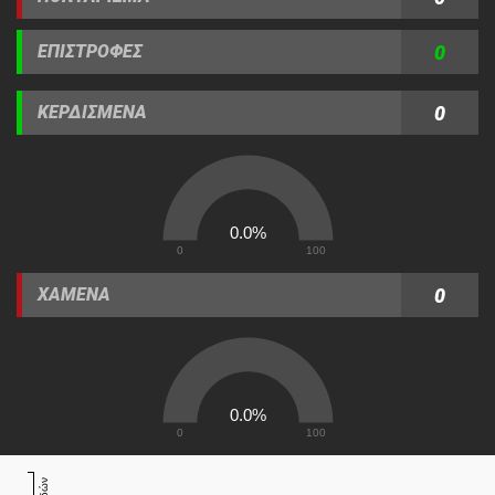
0
ΕΠΙΣΤΡΟΦΕΣ
0
ΚΕΡΔΙΣΜΕΝΑ
0
0.0%
0
100
0
0
ΧΑΜΕΝΑ
0
0.0%
0
100
0