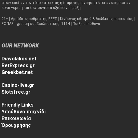
στων οποίων τον τόπο κατοικίας ή διαμονής η χρήση τέτοιων υπηρεσιών
είναι νόμιμη και δεν συνιστά αξιόποινη πράξη.
21+ | Αρμόδιος ρυθμιστής ΕΕΕΠ | Κίνδυνος εθισμού & Απώλειας περιουσίας |
ΕΟΠΑΕ - γραμμή συμβουλευτικής: 1114 | Παίξε υπεύθυνα.
OUR NETWORK
Diavolakos.net
BetExpress.gr
Greekbet.net
Casino-live.gr
Slotsfree.gr
Friendly Links
Υπεύθυνο παιχνίδι
Επικοινωνία
Όροι χρήσης