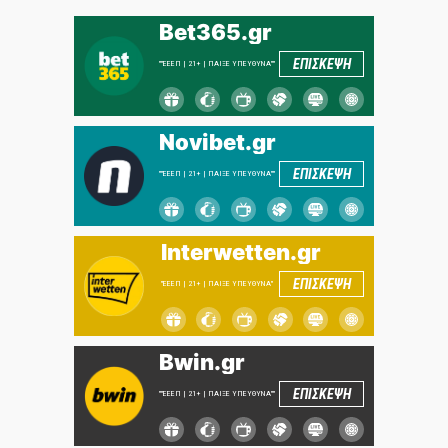
Bet365.gr
ΕΠΙΣΚΕΨΗ
""ΕΕΕΠ | 21+ | ΠΑΙΞΕ ΥΠΕΥΘΥΝΑ""
Novibet.gr
ΕΠΙΣΚΕΨΗ
""ΕΕΕΠ | 21+ | ΠΑΙΞΕ ΥΠΕΥΘΥΝΑ""
Interwetten.gr
ΕΠΙΣΚΕΨΗ
"ΕΕΕΠ | 21+ | ΠΑΙΞΕ ΥΠΕΥΘΥΝΑ"
Bwin.gr
ΕΠΙΣΚΕΨΗ
""ΕΕΕΠ | 21+ | ΠΑΙΞΕ ΥΠΕΥΘΥΝΑ""