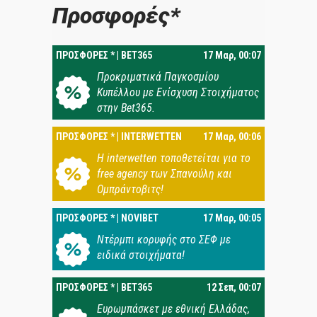
Προσφορές*
ΠΡΟΣΦΟΡΕΣ * | BET365
17 Μαρ, 00:07
Προκριματικά Παγκοσμίου
Κυπέλλου με Ενίσχυση Στοιχήματος
στην Bet365.
ΠΡΟΣΦΟΡΕΣ * | INTERWETTEN
17 Μαρ, 00:06
Η interwetten τοποθετείται για το
free agency των Σπανούλη και
Ομπράντοβιτς!
ΠΡΟΣΦΟΡΕΣ * | NOVIBET
17 Μαρ, 00:05
Ντέρμπι κορυφής στο ΣΕΦ με
ειδικά στοιχήματα!
ΠΡΟΣΦΟΡΕΣ * | BET365
12 Σεπ, 00:07
Ευρωμπάσκετ με εθνική Ελλάδας,