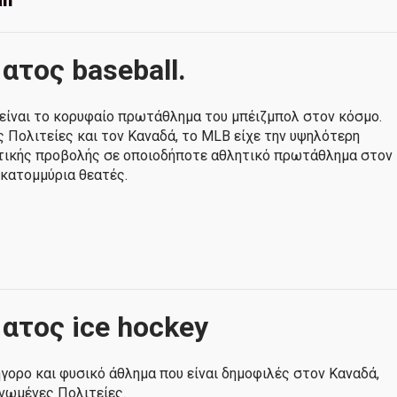
ατος baseball.
) είναι το κορυφαίο πρωτάθλημα του μπέιζμπολ στον κόσμο.
 Πολιτείες και τον Καναδά, το MLB είχε την υψηλότερη
τικής προβολής σε οποιοδήποτε αθλητικό πρωτάθλημα στον
κατομμύρια θεατές.
ατος ice hockey
ρήγορο και φυσικό άθλημα που είναι δημοφιλές στον Καναδά,
Ηνωμένες Πολιτείες.