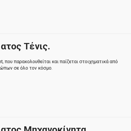
ατος Τένις.
ent, που παρακολουθείται και παίζεται στοιχηματικά από
ώπων σε όλο τον κόσμο.
ματος Μηχανοκίνητα.