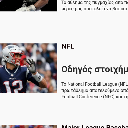
Το άθλημα της πυγμαχίας από πα
μέρες μας αποτελεί ένα βασικ
NFL
Οδηγός στοιχή
Το National Football League (N
πρωτάθλημα αποτελούμενο από 3
Football Conference (NFC) και τ
Major League Baseba