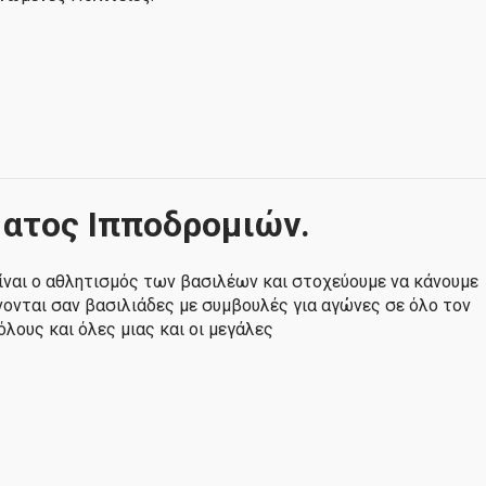
ματος Ιπποδρομιών.
ίναι ο αθλητισμός των βασιλέων και στοχεύουμε να κάνουμε
ονται σαν βασιλιάδες με συμβουλές για αγώνες σε όλο τον
όλους και όλες μιας και οι μεγάλες