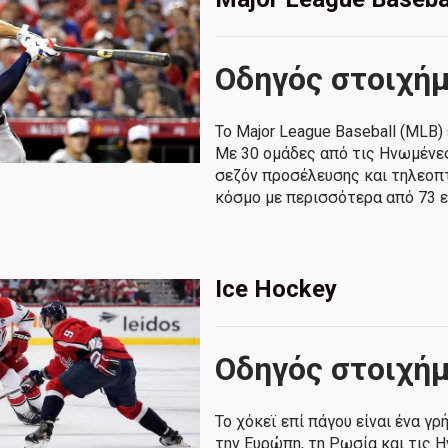
Οδηγός στοιχήμ
Το Major League Baseball (MLB
Με 30 ομάδες από τις Ηνωμένες
σεζόν προσέλευσης και τηλεοπ
κόσμο με περισσότερα από 73 ε
Ice Hockey
Οδηγός στοιχήμ
Το χόκεϊ επί πάγου είναι ένα γ
την Ευρώπη, τη Ρωσία και τις 