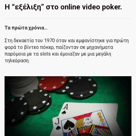
Η “εξέλιξη” στο online video poker.
Τα πρώτα χρόνια…
Στη δεκαετία του 1970 όταν και εμφανίστηκε για πρώτη
φορά το βίντεο πόκερ, παίζονταν σε μηχανήματα
παρόμοια με τα slots και έμοιαζαν με μια μεγάλη
τηλεόραση.