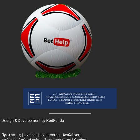
Design & Development by RedPanda
Προτάσεις
|
Live bet
|
Live scores
|
Αναλύσεις