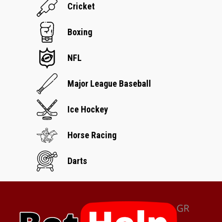
Cricket
Boxing
NFL
Major League Baseball
Ice Hockey
Horse Racing
Darts