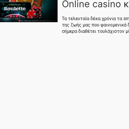
Online casino κ
Τα τελευταία δέκα χρόνια τα sm
της ζωής μας που φαινομενικά 
σήμερα διαθέτει τουλάχιστον μί