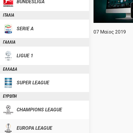
BUNDESLIGA
ΙΤΑΛΙΑ
SERIE A
07 Μαϊος 2019
ΓΑΛΛΙΑ
LIGUE 1
ΕΛΛΑΔΑ
SUPER LEAGUE
ΕΥΡΩΠΗ
CHAMPIONS LEAGUE
EUROPA LEAGUE