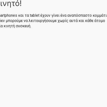
ινητό!
artphones και τα tablet έχουν γίνει ένα αναπόσπαστο κομμάτι
δεν μπορούμε να λειτουργήσουμε χωρίς αυτά και κάθε άτομο
α κινητή συσκευή.