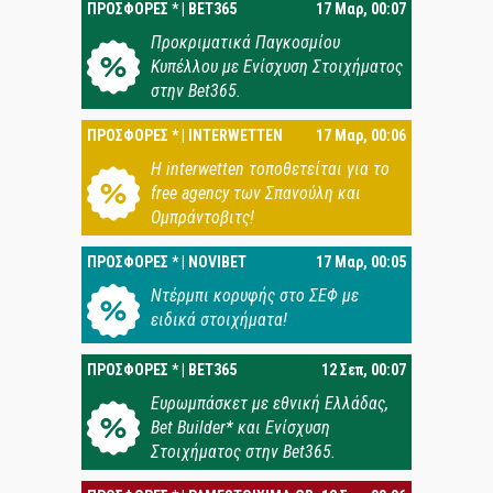
ΠΡΟΣΦΟΡΕΣ * | BET365
17 Μαρ, 00:07
Προκριματικά Παγκοσμίου
Κυπέλλου με Ενίσχυση Στοιχήματος
στην Bet365.
ΠΡΟΣΦΟΡΕΣ * | INTERWETTEN
17 Μαρ, 00:06
Η interwetten τοποθετείται για το
free agency των Σπανούλη και
Ομπράντοβιτς!
ΠΡΟΣΦΟΡΕΣ * | NOVIBET
17 Μαρ, 00:05
Ντέρμπι κορυφής στο ΣΕΦ με
ειδικά στοιχήματα!
ΠΡΟΣΦΟΡΕΣ * | BET365
12 Σεπ, 00:07
Ευρωμπάσκετ με εθνική Ελλάδας,
Bet Builder* και Ενίσχυση
Στοιχήματος στην Bet365.