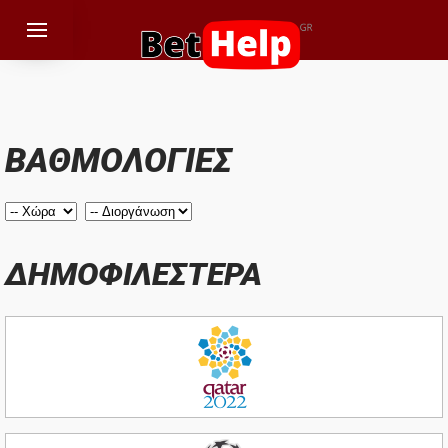
ΒΑΘΜΟΛΟΓΙΕΣ
ΔΗΜΟΦΙΛΕΣΤΕΡΑ