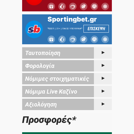
Sportingbet.gr
ΕΠΙΣΚΕΨΗ
""ΕΕΕΠ | 21+ | ΠΑΙΞΕ ΥΠΕΥΘΥΝΑ""
Ταυτοποίηση
Φορολογία
Νόμιμες στοιχηματικές
Νόμιμα Live Καζίνο
Αξιολόγηση
Προσφορές*