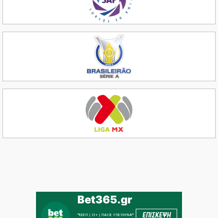
Bet365.gr
ΕΠΙΣΚΕΨΗ
""ΕΕΕΠ | 21+ | ΠΑΙΞΕ ΥΠΕΥΘΥΝΑ""