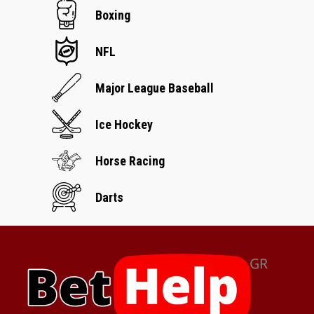
Boxing
NFL
Major League Baseball
Ice Hockey
Horse Racing
Darts