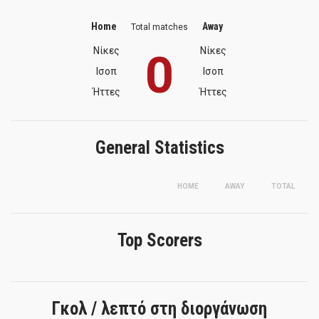
Home
Away
Total matches
Νίκες
Νίκες
0
Ισοπ
Ισοπ
Ήττες
Ήττες
General Statistics
HOME
AWAY
TOTAL
Top Scorers
Γκολ / λεπτό στη διοργάνωση