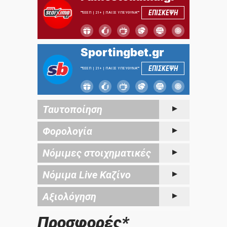
ΕΠΙΣΚΕΨΗ
""ΕΕΕΠ | 21+ | ΠΑΙΞΕ ΥΠΕΥΘΥΝΑ""
Sportingbet.gr
ΕΠΙΣΚΕΨΗ
""ΕΕΕΠ | 21+ | ΠΑΙΞΕ ΥΠΕΥΘΥΝΑ""
Ταυτοποίηση
Φορολογία
Νόμιμες στοιχηματικές
Νόμιμα Live Καζίνο
Αξιολόγηση
Προσφορές*