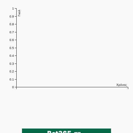
1
Γκολ
0.9
0.8
0.7
0.6
0.5
0.4
0.3
0.2
0.1
Χρόνος
0