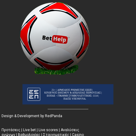
Design & Development by RedPanda
Προτάσεις
|
Live bet
|
Live scores
|
Αναλύσεις
αγώνων
|
Βαθμολογίες
|
Στοιχηματικές
|
Casino