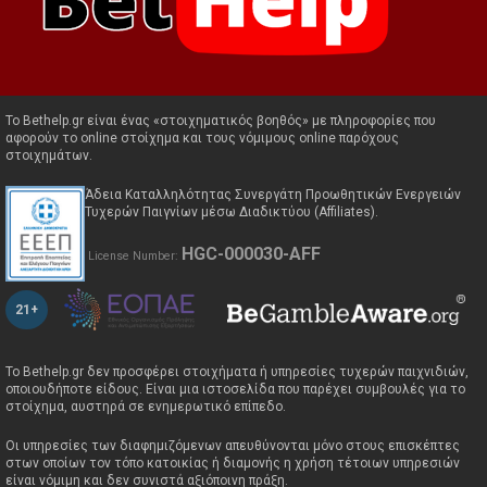
To Βethelp.gr είναι ένας «στοιχηματικός βοηθός» με πληροφορίες που
αφορούν το online στοίχημα και τους νόμιμους online παρόχους
στοιχημάτων.
Άδεια Καταλληλότητας Συνεργάτη Προωθητικών Ενεργειών
Τυχερών Παιγνίων μέσω Διαδικτύου (Αffiliates).
HGC-000030-AFF
License Number:
21+
Το Bethelp.gr δεν προσφέρει στοιχήματα ή υπηρεσίες τυχερών παιχνιδιών,
οποιουδήποτε είδους. Είναι μια ιστοσελίδα που παρέχει συμβουλές για το
στοίχημα, αυστηρά σε ενημερωτικό επίπεδο.
Οι υπηρεσίες των διαφημιζόμενων απευθύνονται μόνο στους επισκέπτες
στων οποίων τον τόπο κατοικίας ή διαμονής η χρήση τέτοιων υπηρεσιών
είναι νόμιμη και δεν συνιστά αξιόποινη πράξη.