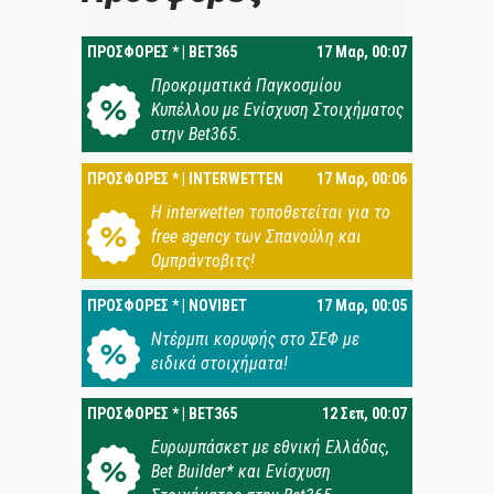
ΠΡΟΣΦΟΡΕΣ * | BET365
17 Μαρ, 00:07
Προκριματικά Παγκοσμίου
Κυπέλλου με Ενίσχυση Στοιχήματος
στην Bet365.
ΠΡΟΣΦΟΡΕΣ * | INTERWETTEN
17 Μαρ, 00:06
Η interwetten τοποθετείται για το
free agency των Σπανούλη και
Ομπράντοβιτς!
ΠΡΟΣΦΟΡΕΣ * | NOVIBET
17 Μαρ, 00:05
Ντέρμπι κορυφής στο ΣΕΦ με
ειδικά στοιχήματα!
ΠΡΟΣΦΟΡΕΣ * | BET365
12 Σεπ, 00:07
Ευρωμπάσκετ με εθνική Ελλάδας,
Bet Builder* και Ενίσχυση