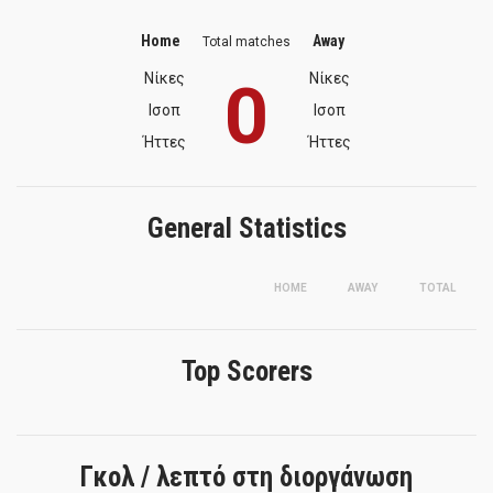
Home
Away
Total matches
Νίκες
Νίκες
0
Ισοπ
Ισοπ
Ήττες
Ήττες
General Statistics
HOME
AWAY
TOTAL
Top Scorers
Γκολ / λεπτό στη διοργάνωση